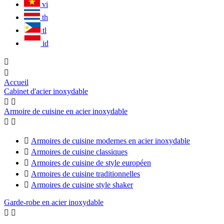
vi
th
tl
id


Accueil
Cabinet d'acier inoxydable


Armoire de cuisine en acier inoxydable



Armoires de cuisine modernes en acier inoxydable

Armoires de cuisine classiques

Armoires de cuisine de style européen

Armoires de cuisine traditionnelles

Armoires de cuisine style shaker
Garde-robe en acier inoxydable

