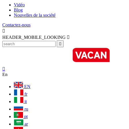
Vidéo
Blog
Nouvelles de la société
Contactez-nous

HEADER_MOBILE_LOOKING



En
EN
fr
it
ru
pt
ar