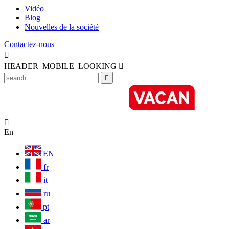
Vidéo
Blog
Nouvelles de la société
Contactez-nous

HEADER_MOBILE_LOOKING



En
EN
fr
it
ru
pt
ar