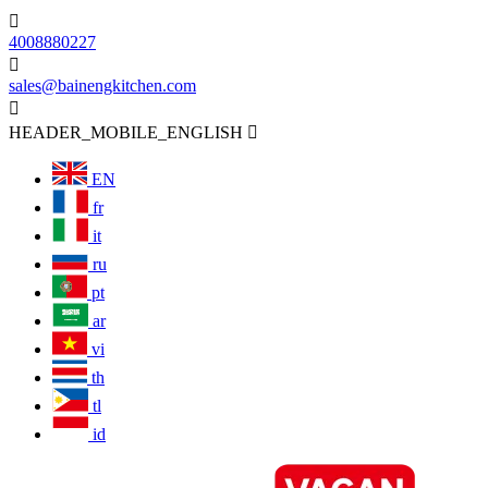

4008880227

sales@bainengkitchen.com

HEADER_MOBILE_ENGLISH

EN
fr
it
ru
pt
ar
vi
th
tl
id